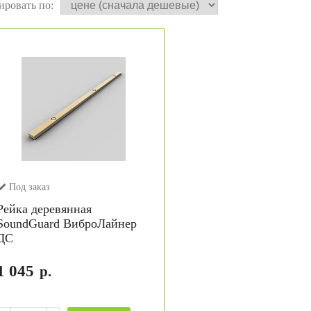
ировать по:
Под заказ
Рейка деревянная
SoundGuard ВиброЛайнер
ДС
1 045
р.