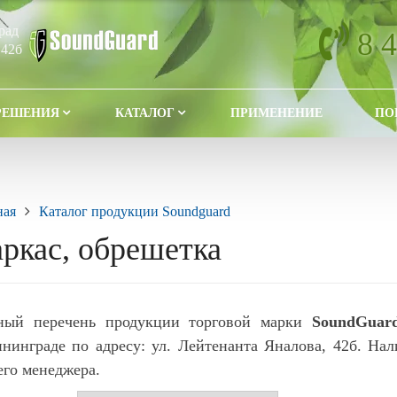
рад
8 
 42б
РЕШЕНИЯ
КАТАЛОГ
ПРИМЕНЕНИЕ
ПО
ная
Каталог продукции Soundguard
ркас, обрешетка
ный перечень продукции торговой марки
SoundGuar
нинграде по адресу: ул. Лейтенанта Яналова, 42б. Нал
го менеджера.