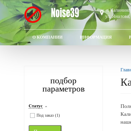
г. Калининг
ул. Яналова,
О КОМПАНИИ
ИНФОРМАЦИЯ
Глав
подбор
Ка
параметров
Пол
Статус
Кали
Под заказ (
1
)
наше