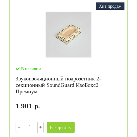
Хит продаж
В наличии
Звукоизоляционный подрозетник 2-
секционный SoundGuard ИзоБокс2
Премиум
1 901
р.
В корзину