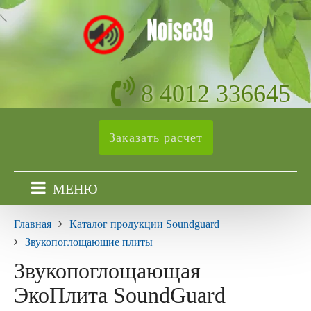
8 4012 336645
Заказать расчет
МЕНЮ
Главная
Каталог продукции Soundguard
Звукопоглощающие плиты
Звукопоглощающая
ЭкоПлита SoundGuard