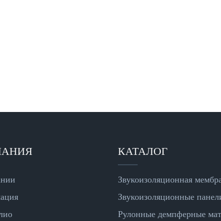
ПАНИЯ
КАТАЛОГ
ании
Звукоизоляционная мембр
ация
Звукоизоляционные панел
лио
Рулонные демпферные ма