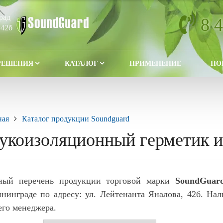
рад
8 
 42б
РЕШЕНИЯ
КАТАЛОГ
ПРИМЕНЕНИЕ
ПО
ная
Каталог продукции Soundguard
укоизоляционный герметик и
ный перечень продукции торговой марки
SoundGuar
нинграде по адресу: ул. Лейтенанта Яналова, 42б. Нал
го менеджера.