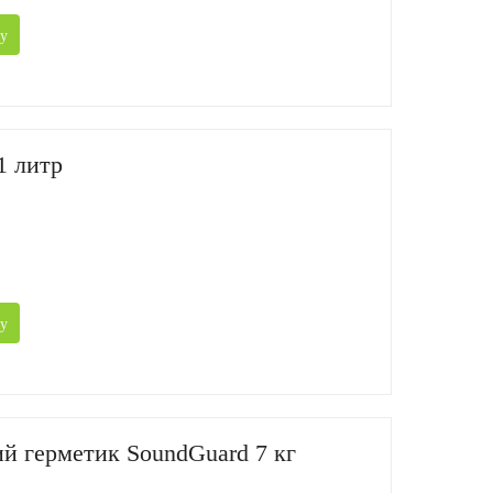
у
1 литр
у
й герметик SoundGuard 7 кг