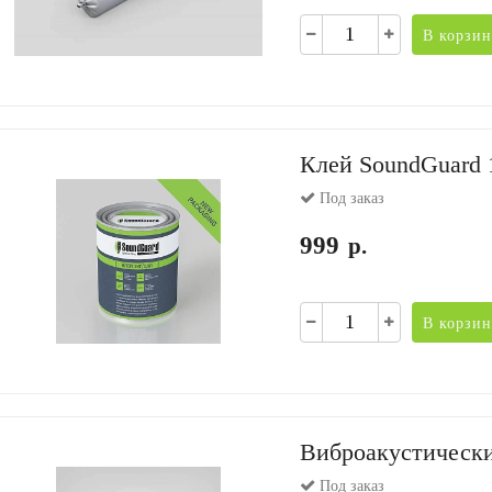
В корзин
Клей SoundGuard 
Под заказ
999
р.
В корзин
Виброакустически
Под заказ