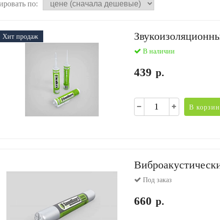
ировать по:
Звукоизоляционны
Хит продаж
В наличии
439
р.
В корзин
Виброакустически
Под заказ
660
р.