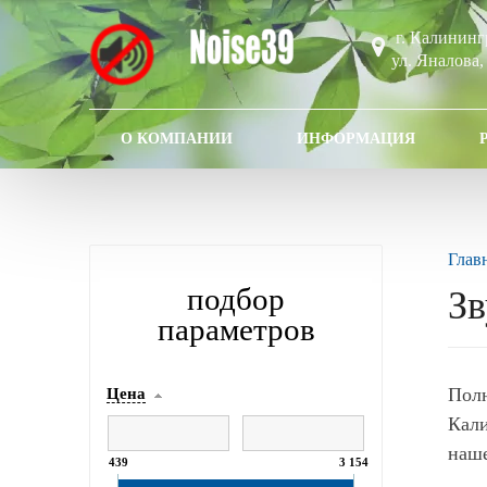
г. Калининг
ул. Яналова,
О КОМПАНИИ
ИНФОРМАЦИЯ
Глав
подбор
Зв
параметров
Пол
Цена
Кали
наше
439
3 154